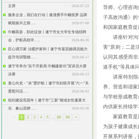
主席
2026-07-23
导师、心理咨询
服务企业，我们在行动丨遂潼携手巾帼筑梦 品牌
子高效沟通》的
赋能振兴之路......
2026-07-08
和国家庭教育促
巾帼英姿，职此绽放丨遂宁市女大学生专场招聘
讲座针对沟
会，护航高校毕......
2026-06-30
害”原则；二是
匠心调万家·法暖护家和丨遂宁市基层婚调员能力
认同其感受而非
提升培训暨婚......
2026-06-17
遂宁市举办“实干开新局 巾帼建新功”宣讲员大赛
迷手机”等具体
决赛
2026-06-13
讲座特别指
童心向党・“未”爱护航丨遂宁市妇联开展“六一”关
养、营造和谐家
爱慰问活......
2026-06-03
与学校形成教育
组织建设巩固年丨遂宁市“三新”领域女性蓬莱大
内供家长持续学
乐、象山花锣......
2026-05-30
家庭教育是
<
1
2
3
4
5
...
98
99
>
为孩子健康成长
开展系列讲座，