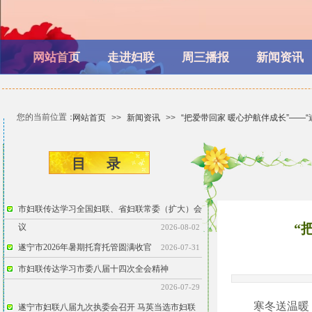
网站首页
走进妇联
周三播报
新闻资讯
您的当前位置：
网站首页
>>
新闻资讯
>>
“把爱带回家 暖心护航伴成长”——“
目 ​​录
市妇联传达学习全国妇联、省妇联常委（扩大）会
“
议
2026-08-02
遂宁市2026年暑期托育托管圆满收官
2026-07-31
市妇联传达学习市委八届十四次全会精神
2026-07-29
寒冬送温暖
遂宁市妇联八届九次执委会召开 马英当选市妇联