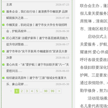
主席
2026-07-23
联合会主办，蓬
服务企业，我们在行动丨遂潼携手巾帼筑梦 品牌
假儿童关爱服务
赋能振兴之路......
2026-07-08
席熊琳，潼南区
巾帼英姿，职此绽放丨遂宁市女大学生专场招聘
市、潼南区相关
会，护航高校毕......
2026-06-30
启动仪式上
匠心调万家·法暖护家和丨遂宁市基层婚调员能力
关爱服务，护航
提升培训暨婚......
2026-06-17
遂宁市举办“实干开新局 巾帼建新功”宣讲员大赛
耀遂州 爱心伴
决赛
2026-06-13
呼吁各级党委政
童心向党・“未”爱护航丨遂宁市妇联开展“六一”关
各级妇联要深化
爱慰问活......
2026-06-03
护网。三是要发
组织建设巩固年丨遂宁市“三新”领域女性蓬莱大
通过亲情陪伴、
乐、象山花锣......
2026-05-30
勤学修身，努力
<
1
2
3
4
5
...
98
99
>
活动现场播
名儿童代表现场