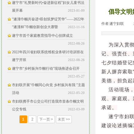
遂宁市“礼赞新时代•奋进新征程”妇女儿童书法
展开幕
倡导文明
2023-01-09
“遂潼巾帼共奋进•双创筑梦绽芳华”——2022年
作者:
遂宁妇联
|
“遂潼杯”巾帼创新创业大赛暨
2022-11-16
遂宁市首个家庭教育指导中心挂牌成立
2022-08-26
为深入贯
2022年四川省妇联系统维权业务研讨培训班在
记、强责任、
遂宁开班
2022-08-26
七夕结婚登记
遂宁市“乡村振兴巾帼行动”现场推进会召开
新人摒弃索取
2022-05-27
美德，担负起
市妇联开展“巾帼同心向党 乡村振兴有我 ”主题
活动现场
活动
2022-05-20
观、家庭观。
市妇联携手市公交公司打造我市首条巾帼文明
承诺。
公交专线
2022-03-09
遂宁市妇
1
2
下一页 >
末页 >>
建设论述摘编