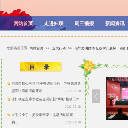
网站首页
走进妇联
周三播报
新闻资讯
您的当前位置：
网站首页
>>
五大行动
>>
倡导文明婚俗 弘扬时代新风丨市
目 ​​录
川渝巾帼心向党 携手奋进新征程丨巾帼先进典
型宣讲活动潼南开讲！
2023-03-10
省妇联副主席李敏莅遂调研新“两纲”推动工作
2023-02-18
大手拉小手，把爱带回家！这场活动暖暖
的……
2023-01-16