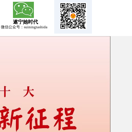
遂宁她时代
微信​
公众号：suiningta
shida