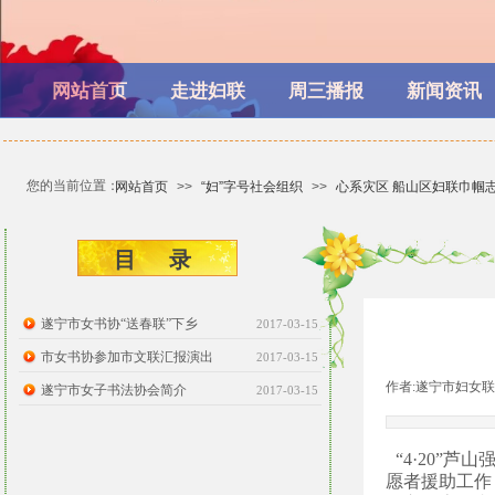
网站首页
走进妇联
周三播报
新闻资讯
您的当前位置：
网站首页
>>
“妇”字号社会组织
>>
心系灾区 船山区妇联巾帼
目 ​​录
遂宁市女书协“送春联”下乡
2017-03-15
市女书协参加市文联汇报演出
2017-03-15
作者:
遂宁市妇女联
遂宁市女子书法协会简介
2017-03-15
“4·20”
愿者援助工作