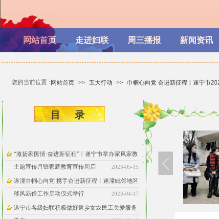
网站首页
走进妇联
周三播报
新闻资讯
您的当前位置：
网站首页
>>
五大行动
>>
巾帼心向党 奋进新征程丨遂宁市20
目 ​​录
“激扬家国情·奋进新征程”丨遂宁市举办家风家教
主题宣传月暨家庭教育宣传周启
2023-05-15
遂潼巾帼心向党 携手奋进新征程丨遂潼毗邻地区
移风易俗工作启动仪式举行
2023-04-17
遂宁市各级妇联积极做好返乡女农民工关爱服务