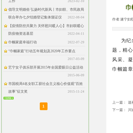
工作
2023-02-10
巾
倡导文明婚俗 弘扬时代新风丨市妇联、市民政局
联合举办七夕结婚登记集体颁证仪
2022-08-04
作者:
遂宁妇
【疫情防控共聚力 关怀慰问暖人心】市妇联暖心
防疫物资送基层
2022-04-11
为纪
巾帼家庭幸福行动
2022-07-29
题，精心
“巾帼家庭”行动五年规划及2020年工作要点
2017-03-09
风采、凝
艺宁女子俱乐部开展2015年全国爱眼日公益活动
巾帼篇章
2015-06-09
市国税局4名女职工获社会主义核心价值观“百姓
故事”征文奖
2015-11-24
上一篇：
送福
1
下一篇：
川渝