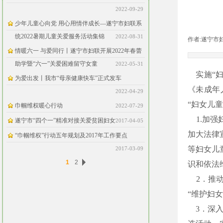
2022-09-29
少年儿童心向党 用心用情伴成长—遂宁市妇联系
统2022暑期儿童关爱服务活动集锦
2022-08-31
作者:
遂宁市
情暖六一 与爱同行丨遂宁市妇联开展2022年春蕾
助学暨“六一”关爱困难留守女童
2022-05-31
实施“
为爱出发丨我市“母亲健康快车”正式发车
《未成年
2022-04-29
“妇女儿
巾帼维权暖心行动
2022-07-29
1.加
遂宁市“四个一”精准对接关爱贫困妇女
2017-04-05
加大法律
“巾帼维权”行动五年规划及2017年工作要点
等妇女儿
2017-03-09
1
2
识和依法
2．推
“维护妇
3．深